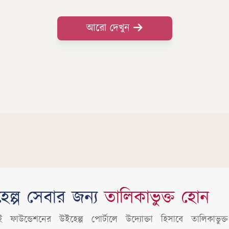
কর্মসংস্থানের কথা চিন্তা করে কোন চাকরি বা কারো অধিনস্ত
না থেকে নিজে থেকেই কোন ব্যাবসা প্রতিষ্ঠান স্থাপন করার
আরো দেখুন
চেষ্টা করেন বা পরিকল্পনা শুরু করেন তখন তাকে উদ্যোক্তা
বলা হয় ।
েল্প সেবার জন্য
তালিকাভুক্ত হোন
ফাউন্ডেশনের উইহেল্প পোর্টালে উদ্যোক্তা হিসাবে তালিকাভুক