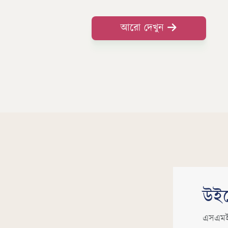
আরো দেখুন
উইহ
এসএমই 