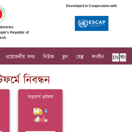
Developed in Cooperation with
ndustries
ple’s Republic of
esh
প্রয়োজনীয় তথ্য
নিউজ
ব্লগ
হেল্প
লগইন
EN
বাং
ফর্মে নিবন্ধন
সাপ্লায়ার্স প্লাটফর্ম